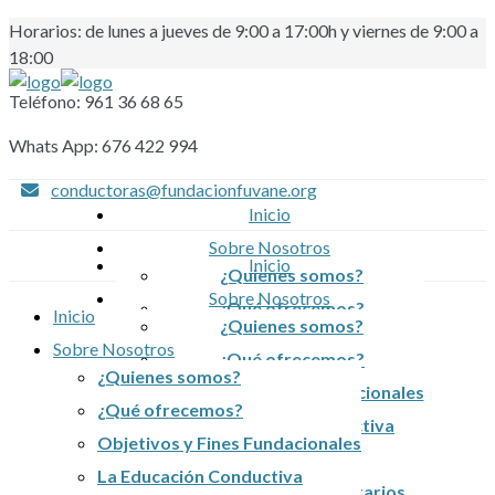
Horarios: de lunes a jueves de 9:00 a 17:00h y viernes de 9:00 a
18:00
Teléfono: 961 36 68 65
Whats App: 676 422 994
conductoras@fundacionfuvane.org
Inicio
Sobre Nosotros
Inicio
¿Quienes somos?
Sobre Nosotros
¿Qué ofrecemos?
Inicio
¿Quienes somos?
Objetivos y Fines Fundacionales
Sobre Nosotros
¿Qué ofrecemos?
La Educación Conductiva
¿Quienes somos?
Objetivos y Fines Fundacionales
Organización
¿Qué ofrecemos?
La Educación Conductiva
Servicios Complementarios
Objetivos y Fines Fundacionales
Organización
La Educación Conductiva
Atención Temprana
Servicios Complementarios