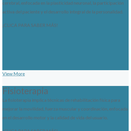
cerebral, enfocada en la plasticidad neuronal, la participación
activa del paciente y el desarrollo integral de la personalidad.
¡CLICA PARA SABER MÁS!
View More
Fisioterapia
La fisioterapia implica técnicas de rehabilitación física para
mejorar la movilidad, fuerza muscular y coordinación, enfocada
en el desarrollo motor y la calidad de vida del usuario.
¡CLICA PARA SABER MÁS!