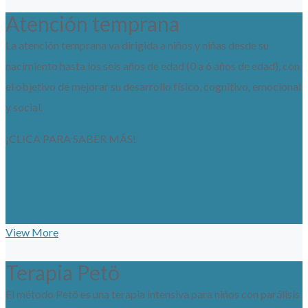
Atención temprana
La atención temprana va dirigida a niños y niñas desde su
nacimiento hasta los seis años de edad (0 a 6 años de edad), con
el objetivo de mejorar su desarrollo físico, cognitivo, emocional
y social.
¡CLICA PARA SABER MÁS!
View More
Terapia Petö
El método Petö es una terapia intensiva para niños con parálisis